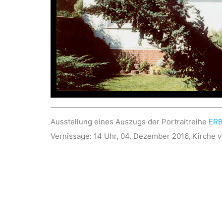
Ausstellung eines Auszugs der Portraitreihe
ER
Vernissage: 14 Uhr, 04. Dezember 2016, Kirche 