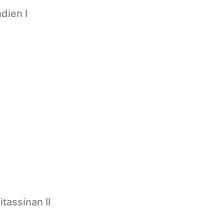
ndien I
itassinan II