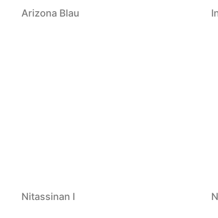
Arizona Blau
I
Nitassinan I
N